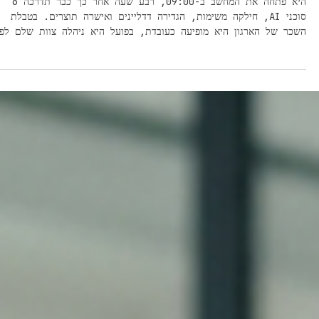
דמוקרטיזציה של ניהול
היא פתחה את המחשב ב-09:00, רבע שעה אחר כך כבר תדרכה 6
סוכני AI, חילקה משימות, הגדירה דדליינים ואישרה תוצרים. בטבלת
השכר של הארגון היא מופיעה כעובדת, בפועל היא ניהלה צוות שלם לפנ
הקפה הראשון. אם מערכות הארגון שלכם עדיין לא יודעות לזהות את זה
יש כאן סיפור. זה באמת קורה. סיימון וויליסון, מפתח ובלוגר טכנולוגי,
מתאר את היום-יום שלו כך: מספר חלונות עבודה פתוחים במקביל, סוכנ
AI שונים שעובדים בו-זמנית, חלקם מנוהלים מהטלפון. זה ממש לא שיי
רק לעולם המפתחים. אנשי שיווק מפעילים סוכנ