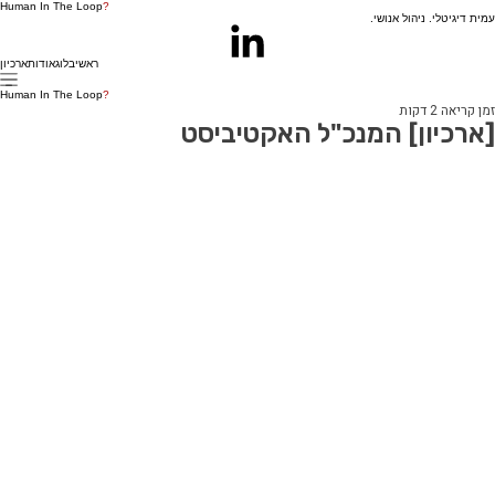
Human In The Loop
?
עמית דיגיטלי. ניהול אנושי.
ראשי
בלוג
אודות
ארכיון
Human In The Loop
?
זמן קריאה 2 דקות
[ארכיון] המנכ"ל האקטיביסט