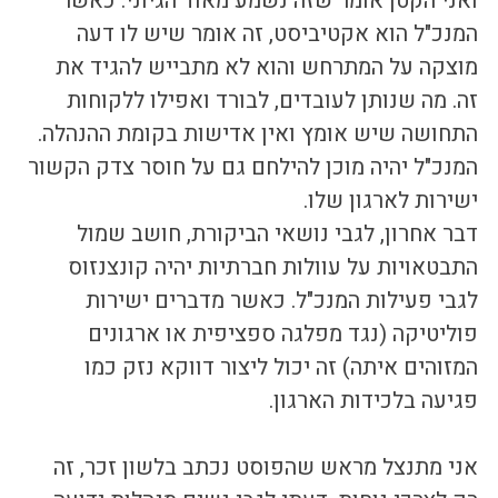
ואני הקטן אומר שזה נשמע מאוד הגיוני. כאשר 
המנכ"ל הוא אקטיביסט, זה אומר שיש לו דעה 
מוצקה על המתרחש והוא לא מתבייש להגיד את 
זה. מה שנותן לעובדים, לבורד ואפילו ללקוחות 
התחושה שיש אומץ ואין אדישות בקומת ההנהלה. 
המנכ"ל יהיה מוכן להילחם גם על חוסר צדק הקשור 
ישירות לארגון שלו.
דבר אחרון, לגבי נושאי הביקורת, חושב שמול 
התבטאויות על עוולות חברתיות יהיה קונצנזוס 
לגבי פעילות המנכ"ל. כאשר מדברים ישירות 
פוליטיקה (נגד מפלגה ספציפית או ארגונים 
המזוהים איתה) זה יכול ליצור דווקא נזק כמו 
פגיעה בלכידות הארגון.
אני מתנצל מראש שהפוסט נכתב בלשון זכר, זה 