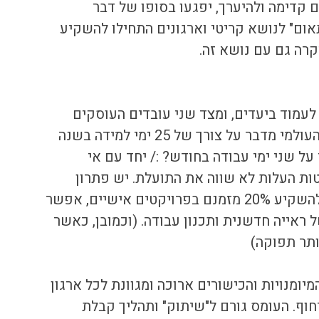
ם קדימה ולהיערך, יפגעו בסופו של דבר 
אום" לנושא קריטי וארגונים התחילו להשקיע 
רה גם עם נושא זה.
עמוד ביעדים, ומצד שני עובדים העוסקים 
בלמידה לא נותנים תפוקה. הפורום הכלכלי העולמי מדבר על צורך של 25 ימי למידה בשנה 
ל שני ימי עבודה בחודש? :/ יחד עם אי 
ת העלות לא שווה את התועלת. יש פתרון 
מוכח, כמו גוגל אשר מעודדת את העובדים להשקיע 20% מזמנם בפרויקטים אישיים, אפשר 
 ראייה חדשנית ותכנון עבודה. (וכמובן, כאשר 
ותר תפוקה)
יומנויות והכישורים ארוכה ומגוונת לכל ארגון 
וף. העומס גורם ל"שיתוק" ותהליך קבלת 