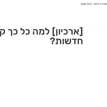
עמית דיגיטלי. ניהול אנושי.
[ארכיון] למה כל כך ק
חדשות?