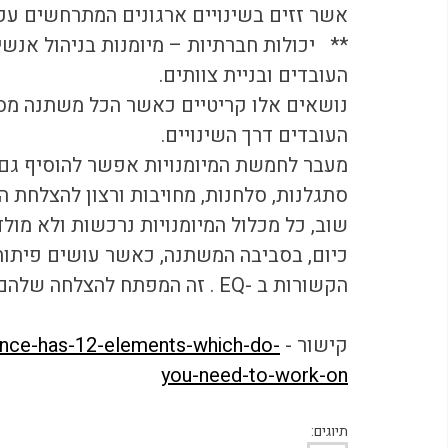
אשר זזים בשינויים ארגונים המתרחשים עקב
**   יכולות חברתיות – מיומנות בניהול אנשי
העובדים ובניית צוותים. 
נושאים אלו קריטיים כאשר הכל משתנה מסביב
העובדים דרך השינויים.
מעבר לחמשת המיומנויות אפשר להוסיף גם: ס
סתגלנות, סלחנות, מחויבות ורצון להצלחת ה
שוב, כל מכלול המיומנויות נרכשות ולא מולדו
כיום, בסביבה המשתנה, כאשר עושים פיתוח 
הקשורות ב -EQ . זה המפתח להצלחה שלהם להוביל בתוך ים השיבושים שמסביב.
קישור - 
gence-has-12-elements-which-do-
you-need-to-work-on
תיוגים: