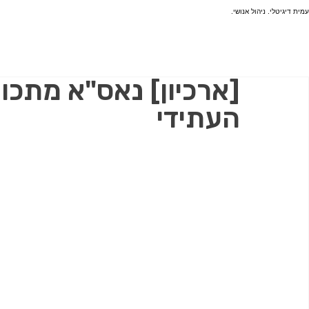
עמית דיגיטלי. ניהול אנושי.
[ארכיון] נאס"א מתכו
העתידי