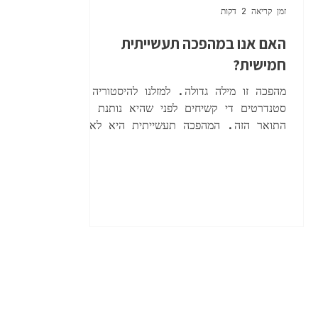
זמן קריאה 2 דקות
האם אנו במהפכה תעשייתית
חמישית?
מהפכה זו מילה גדולה. למזלנו להיסטוריה יש
סטנדרטים די קשיחים לפני שהיא נותנת את
התואר הזה. המהפכה תעשייתית היא לא
סתם טכנולוגיה חדשה שנכנסה לעבודה; היא
רעידת אדמה שמשנה שלושה דברים
מהיסוד: איך אנחנו מייצרים, כמה זה עולה
לנו, ובעיקר - מה התפקיד האדם בתוך כל
זה. הקיטור הוציא אותנו מהשדות, החשמל
הדליק את פסי הייצור, והמחשב הפך אותנו
למעבדי נתונים. עכשיו, כשאנחנו עומדים
מול היכולות של הבינה המלאכותית – מסוכני
AI משרדיים ועד לקובוטים תעשייתיים
שנטמעים בסביבת העבודה – נשאלת שאלה
פשו