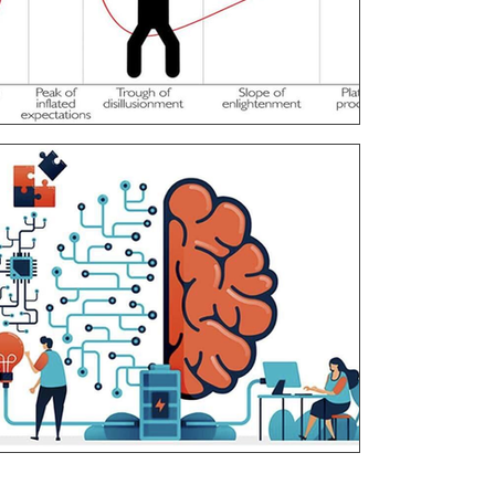
דיבור על מכונות אשר עומדות להחליף את העובד
גבול הפניקה. מצטער, לא שותף לתחושות המטלטל
כל התקדמות טכנולוגית, החל בקיטור, לוותה בנ
כשהחלה המהפיכה התעש
1 במאי 2023
זמן קריאה 2 דקות
[ארכיון] הבוטים בסביבת 
כל מי שהתנסה בבוטים של הבינה נדהם ממהירות 
למענה מיידי. על איכות התשובות אפשר להתווכח, א
את המענה ההתחלתי, הטיוטא הראשונה של מה שאנ
המכונה מפיקה בזמן קצר את התשובה והעובדים נ
תתבצע מהר יותר