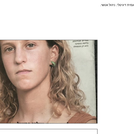
עמית דיגיטלי. ניהול אנושי.
20 באוג׳ 2023
זמן קריאה 2 דקות
[ארכיון] אולי צריך להסתכ
כותרת כתבה בנושא מנהיגים צעירים הצומחים במ
איקסים) - הינה הדור הצעיר היהיר, האגוצנטרי, 
העומדים מול הדור שגידל אותם ואומרים להם - נ
2011, כאשר היו בני 9, הם ראו א
עצומה שהתמסמסה בלי שום אפקט. מאז דממה. דו
לפרק אותה והחליט שהפעם