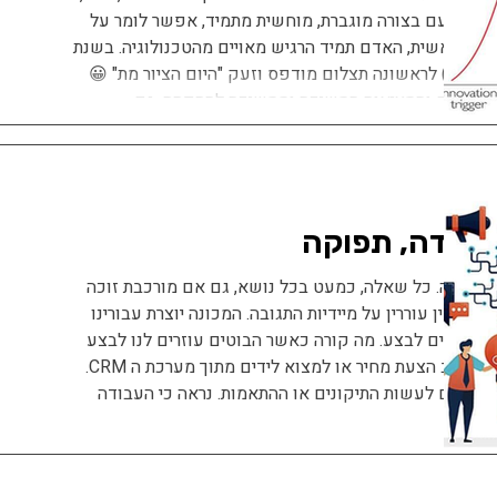
ים. הפעם בצורה מוגברת, מוחשית מתמיד, אפשר לומר על
ות. ראשית, האדם תמיד הרגיש מאויים מהטכנולוגיה. בשנת
1839 ראה הצייר הצרפתי פול דלארוש (Paul Delaroche) לראשונה תצלום מודפס וזעק "היום הציור מת" 😀
בואות זעם והמציאות המשיכה וממשיכה להתפתח. גם
העבודה, תפוקה
התגובה. כל שאלה, כמעט בכל נושא, גם אם מורכבת זוכה
בל אין עוררין על מיידיות התגובה. המכונה יוצרת עבורינו
ו רוצים לבצע. מה קורה כאשר הבוטים עוזרים לנו לבצע
את המשימות במקום העבודה? לנסח בריף שיווקי, לכתוב הצעת מחיר או למצוא לידים מתוך מערכת ה CRM.
דרשים לעשות התיקונים או ההתאמות. נראה כי העבודה