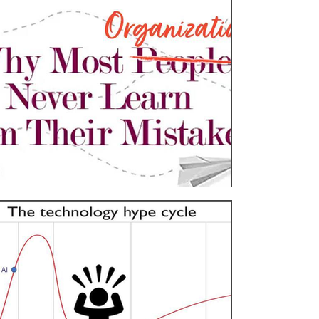
19 ביולי 2023
זמן קריאה 2 דקות
[ארכיון] ארגונים רצים אחרי
אפשר להטמיע את יישומי הבינה בארגון וכיצד הם
חושבים שנמצא הגביע הקדוש שישפר להם את האר
יכולה לעשות דבר? רק לפ
הדיגיטל ישביח את התנהלות הארגון ויביא פתרונו
פרויקטים נכשלו
6 במאי 2023
זמן קריאה 2 דקות
[ארכיון] הבינה המלאכותית
בטוח בכלל