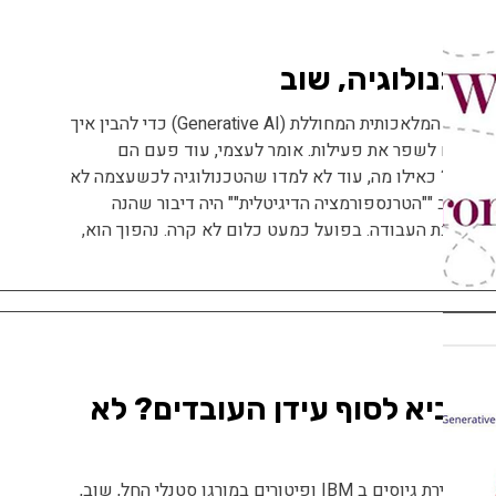
 טכנולוגיה, שוב
שומע על ארגונים המגיעים למפגשים על מהפכת הבינה המלאכותית המחוללת (Generative AI) כדי להבין איך
 יכולים לשפר את פעילות. אומר לעצמי, עוד פעם הם
גון? כאילו מה, עוד לא למדו שהטכנולוגיה לכשעצמה לא
ני 4-5 שנים בשיא ה הייפ סביב ""הטרנספורמציה הדיגיטלית"" היה דיבור שהנה
ת לסביבת העבודה. בפועל כמעט כלום לא קרה. נהפוך הוא,
 תביא לסוף עידן העובדים? לא
בעקבות הפרסומים על השפעות הבינה המלאכותית בעצירת גיוסים ב IBM ופיטורים במורגן סטנלי החל, שוב,